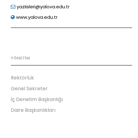
yaziisleri@yalova.edu.tr
www.yalova.edu.tr
YÖNETİM
Rektörlük
Genel Sekreter
İç Denetim Başkanlığı
Daire Başkanlıkları