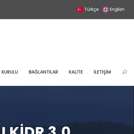
Türkçe
English
M KURULU
BAĞLANTILAR
KALİTE
İLETİŞİM
 KİDR 3.0