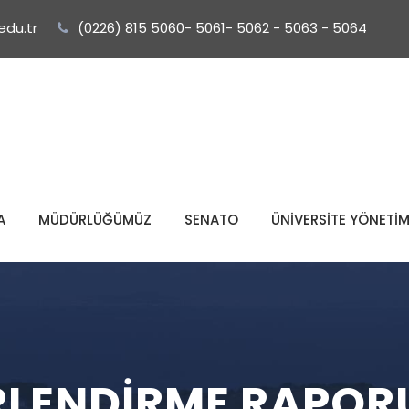
edu.tr
(0226) 815 5060- 5061- 5062 - 5063 - 5064
A
MÜDÜRLÜĞÜMÜZ
SENATO
ÜNİVERSİTE YÖNETİ
LENDIRME RAPORU